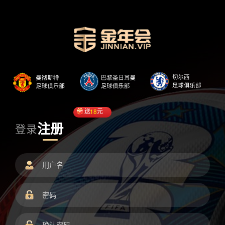
送
18
元
注册
登录