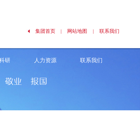
集团首页
|
网站地图
|
联系我们
科研
人力资源
联系我们