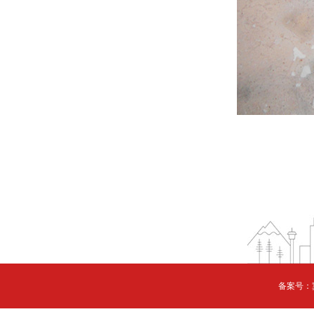
备案号：冀I